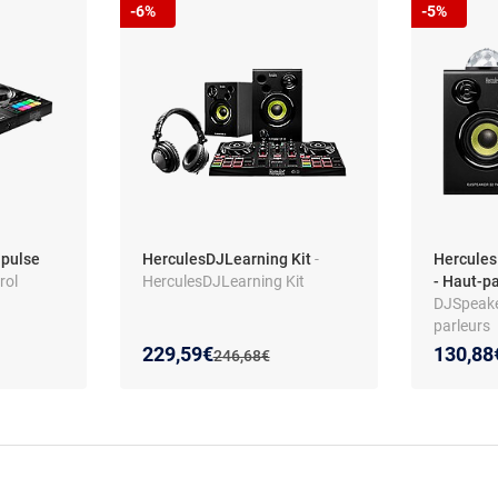
-6%
-5%
npulse
HerculesDJLearning Kit
-
Hercules
rol
HerculesDJLearning Kit
- Haut-p
DJSpeake
parleurs
Nouveau prix :
Réduction de :
Nouveau
Réducti
229,59€
130,88
:
Ancien prix :
246,68€