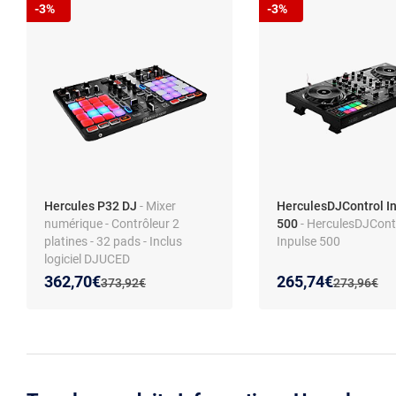
-3%
-3%
Hercules P32 DJ
- Mixer
HerculesDJControl I
numérique - Contrôleur 2
500
- HerculesDJCont
platines - 32 pads - Inclus
Inpulse 500
logiciel DJUCED
Nouveau prix :
Réduction de :
Nouveau prix :
Réduction de :
362,70€
265,74€
Ancien prix :
Ancien prix 
373,92€
273,96€