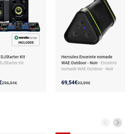
 DJStarter Kit
-
Hercules Enceinte nomade
DJStarter Kit
WAE Outdoor - Noir
- Enceinte
nomade WAE Outdoor - Noir
 prix :
on de :
Nouveau prix :
Réduction de :
€
69,54€
Ancien prix :
Ancien prix :
296,54€
93,99€