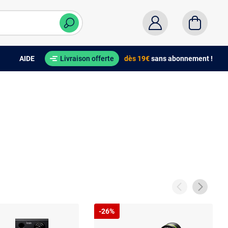
AIDE
Livraison offerte
dès 19€
sans abonnement !
-26%