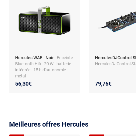
Hercules WAE - Noir
- Enceinte
HerculesDJControl St
Bluetooth Hifi - 20 W - batterie
HerculesDJControl Sta
intégrée - 15 h d'autonomie -
métal
56,30€
79,76€
Meilleures offres Hercules