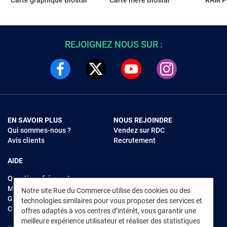
Carte graphique Biostar
Carte mère Biostar
RAM P
REJOIGNEZ NOUS SUR :
EN SAVOIR PLUS
NOUS REJOINDRE
Qui sommes-nous ?
Vendez sur RDC
Avis clients
Recrutement
AIDE
Questions fréquentes
Modes de règlements
Notre site Rue du Commerce utilise des cookies ou des
Garantie et retours
technologies similaires pour vous proposer des services et
Contacter Rue du Commerce
offres adaptés à vos centres d’intérêt, vous garantir une
meilleure expérience utilisateur et réaliser des statistiques