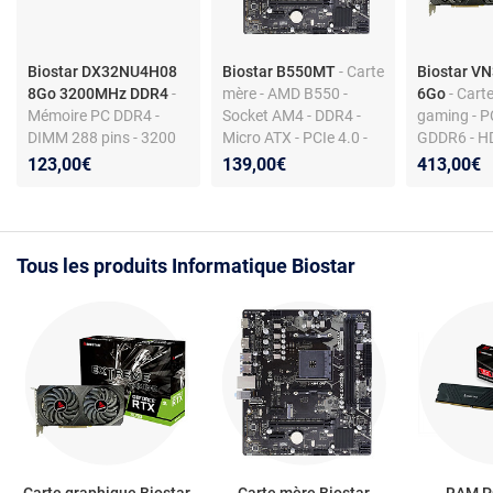
Biostar DX32NU4H08
Biostar B550MT
- Carte
Biostar V
8Go 3200MHz DDR4
-
mère - AMD B550 -
6Go
- Cart
Mémoire PC DDR4 -
Socket AM4 - DDR4 -
gaming - PC
DIMM 288 pins - 3200
Micro ATX - PCIe 4.0 -
GDDR6 - HD
MHz - CL16 - 1,35 V -
M.2 - Wi-Fi
1.4a - GPU
123,00€
139,00€
413,00€
radiateur
Tous les produits Informatique Biostar