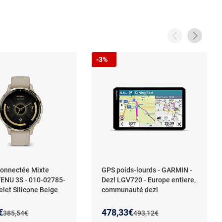
-3%
onnectée Mixte
GPS poids-lourds - GARMIN -
ENU 3S - 010-02785-
Dezl LGV720 - Europe entiere,
elet Silicone Beige
communauté dezl
 prix :
on de :
Nouveau prix :
Réduction de :
€
478,33€
Ancien prix :
Ancien prix :
385,54€
493,12€