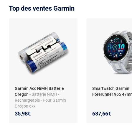
Top des ventes Garmin
Garmin Acc NiMH Batterie
Smartwatch Garmin
Oregon
- Batterie NiMH -
Forerunner 965 47m
Rechargeable - Pour Garmin
Oregon 6xx
35,98€
637,66€