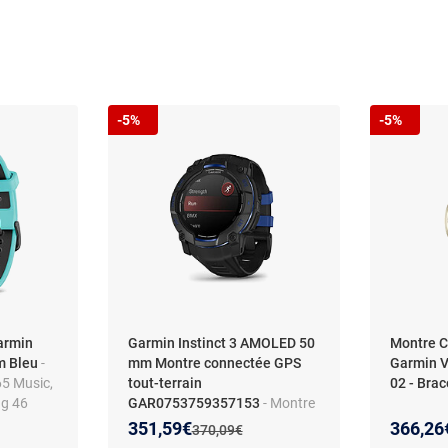
-5%
-5%
armin
Garmin Instinct 3 AMOLED 50
Montre C
m Bleu
-
mm Montre connectée GPS
Garmin V
5 Music,
tout-terrain
02 - Brac
ng 46
GAR0753759357153
- Montre
connectée - GARMIN - Instinct
Nouveau prix :
Réduction de :
Nouveau
Réducti
351,59€
366,26
:
Ancien prix :
370,09€
3 - 1,3 - 50 mm - Amoled -