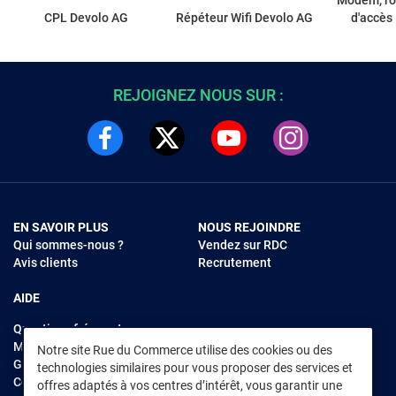
Modem, ro
CPL Devolo AG
Répéteur Wifi Devolo AG
d'accès
REJOIGNEZ NOUS SUR :
EN SAVOIR PLUS
NOUS REJOINDRE
Qui sommes-nous ?
Vendez sur RDC
Avis clients
Recrutement
AIDE
Questions fréquentes
Modes de règlements
Notre site Rue du Commerce utilise des cookies ou des
Garantie et retours
technologies similaires pour vous proposer des services et
Contacter Rue du Commerce
offres adaptés à vos centres d’intérêt, vous garantir une