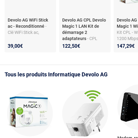
Devolo AG WiFi Stick
Devolo AG CPL Devolo
Devolo AG
ac - Reconditionné
-
Magic 1 LAN Kit de
Magic 1 Wi
Clé WiFi Stick ac,
démarrage 2
Kit CPL - WiF
adaptateurs
- CPL
1200 Mbps 
Devolo Magic 1 LAN Kit
compact
39,00€
122,50€
147,29€
de démarrage 2
adaptateurs Blanc
(1200 Mbit/s, 1x
Gigabit Ethernet par
Tous les produits Informatique Devolo AG
adaptateur)