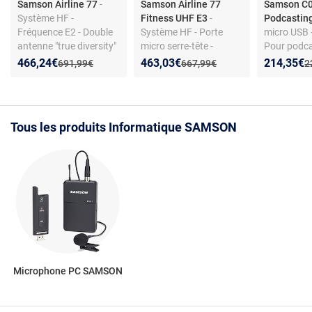
Samson Airline 77
-
Samson Airline 77
Samson C0
Système HF -
Fitness UHF E3
-
Podcastin
Fréquence E2 - Double
Système HF - Porte
micro USB 
antenne "true diversity"
micro serre-tête -
Pour podca
- Pour exercices
Fréquence 864.500
Diaphragm
Nouveau prix :
Réduction de :
Nouveau prix :
Réduction de :
Nouveau p
Réduction
466,24€
463,03€
214,35€
Ancien prix :
Ancien prix :
A
691,99€
667,99€
2
sportifs
MHz
Pied de tab
Tous les produits Informatique SAMSON
Microphone PC SAMSON