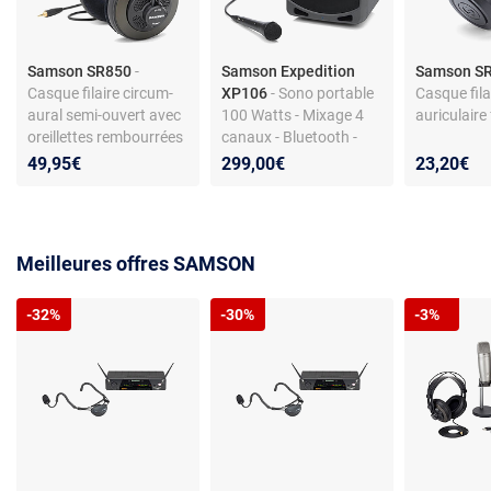
Samson SR850
-
Samson Expedition
Samson S
Casque filaire circum-
XP106
- Sono portable
Casque fila
aural semi-ouvert avec
100 Watts - Mixage 4
auriculaire
oreillettes rembourrées
canaux - Bluetooth -
(Jack 3.5/6.35 mm)
Autonomie 20h -
49,95€
299,00€
23,20€
XLR/AUX - LINE
IN/OUT - Micro filaire
inclus
Meilleures offres SAMSON
-32%
-30%
-3%