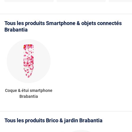
Ergonomique - Sécurité
- Forme ergonomique
- Brilliant 
enfant
Tous les produits Smartphone & objets connectés
Brabantia
Coque & étui smartphone
Brabantia
Tous les produits Brico & jardin Brabantia