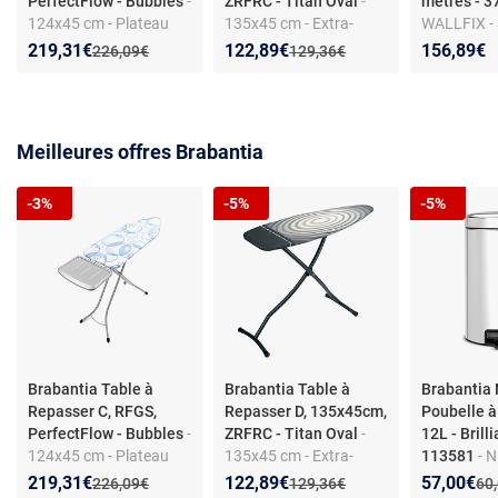
PerfectFlow - Bubbles
-
ZRFRC - Titan Oval
-
mètres - 
124x45 cm - Plateau
135x45 cm - Extra-
WALLFIX - 
extra-stable -
solide et plateau stable
mural - 24 
Nouveau prix :
Réduction de :
Nouveau prix :
Réduction de :
219,31€
122,89€
156,89€
Ancien prix :
Ancien prix :
226,09€
129,36€
Ergonomique - Sécurité
- Forme ergonomique
375842
enfant
Meilleures offres Brabantia
-3%
-5%
-5%
Brabantia Table à
Brabantia Table à
Brabantia
Repasser C, RFGS,
Repasser D, 135x45cm,
Poubelle à
PerfectFlow - Bubbles
-
ZRFRC - Titan Oval
-
12L - Brilli
124x45 cm - Plateau
135x45 cm - Extra-
113581
- 
extra-stable -
solide et plateau stable
Poubelle à 
Nouveau prix :
Réduction de :
Nouveau prix :
Réduction de :
Nouveau p
Réduction
219,31€
122,89€
57,00€
Ancien prix :
Ancien prix :
Anc
226,09€
129,36€
60