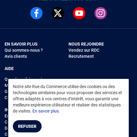
EN SAVOIR PLUS
NOUS REJOINDRE
Qui sommes-nous ?
Vendez sur RDC
Avis clients
Recrutement
AIDE
Questions fréquentes
Modes de règlements
Notre site Rue du Commerce utilise des cookies ou des
Garantie et retours
technologies similaires pour vous proposer des services et
Contacter Rue du Commerce
offres adaptés à vos centres d’intérêt, vous garantir une
meilleure expérience utilisateur et réaliser des statistiques
INFORMATIONS LÉGALES
RENDEZ-VOUS SUR L'APP
de visites.
En savoir plus.
Environnement
CGV
/
CGU Marketplace
REFUSER
Données personnelles
/
Cookies