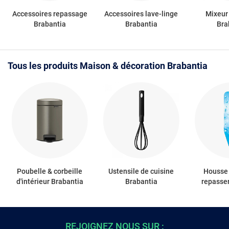
Accessoires repassage
Accessoires lave-linge
Mixeur
Brabantia
Brabantia
Bra
Tous les produits Maison & décoration Brabantia
Poubelle & corbeille
Ustensile de cuisine
Housse 
d'intérieur Brabantia
Brabantia
repasse
REJOIGNEZ NOUS SUR :