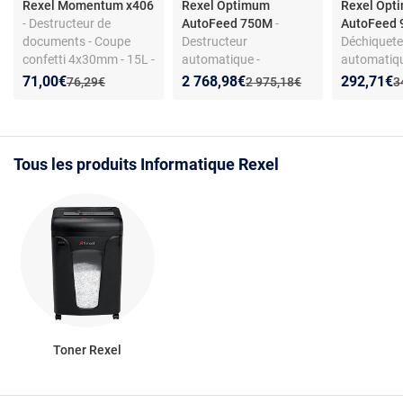
Rexel Momentum x406
Rexel Optimum
Rexel Opt
- Destructeur de
AutoFeed 750M
-
AutoFeed 
documents - Coupe
Destructeur
Déchiquet
confetti 4x30mm - 15L -
automatique -
automatiqu
Sécurité P4
Alimentation auto 750
feuilles al
Nouveau prix :
Réduction de :
Nouveau prix :
Réduction de :
Nouveau p
Réduction
71,00€
2 768,98€
292,71€
Ancien prix :
Ancien prix :
A
76,29€
2 975,18€
3
feuilles - Sécurité P-5 -
auto - Coup
140L
4x28 mm - 
litres
Tous les produits Informatique Rexel
Toner Rexel