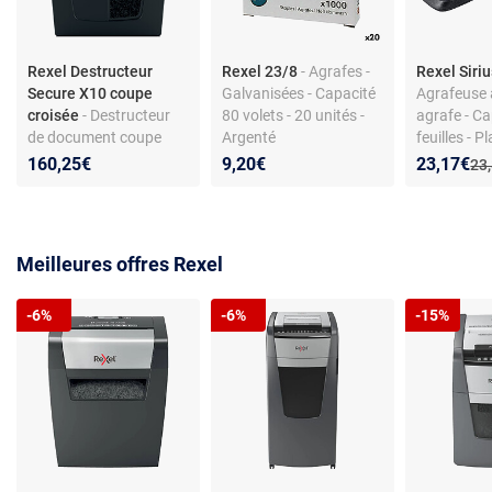
Rexel Destructeur
Rexel 23/8
- Agrafes -
Rexel Siriu
Secure X10 coupe
Galvanisées - Capacité
Agrafeuse 
croisée
- Destructeur
80 volets - 20 unités -
agrafe - C
de document coupe
Argenté
feuilles - P
croisée 10 feuilles à la
recyclé
Nouveau p
Réduction
160,25€
9,20€
23,17€
Anc
23
fois
Meilleures offres Rexel
-6%
-6%
-15%