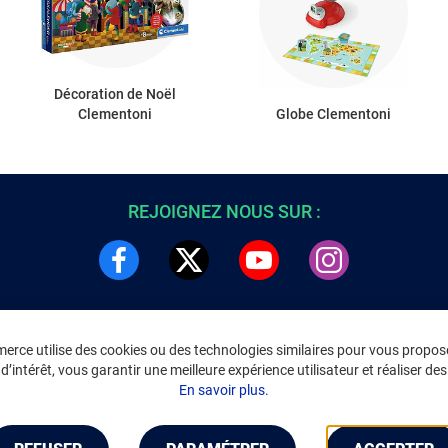
Décoration de Noël
Clementoni
Globe Clementoni
REJOIGNEZ NOUS SUR :
rce utilise des cookies ou des technologies similaires pour vous propose
DRE
INFORMATIONS LÉGALES
’intérêt, vous garantir une meilleure expérience utilisateur et réaliser des 
C
Environnement
En savoir plus.
CGV
/
CGU Marketplace
Données personnelles
/
Cookies
Gérer mes cookies