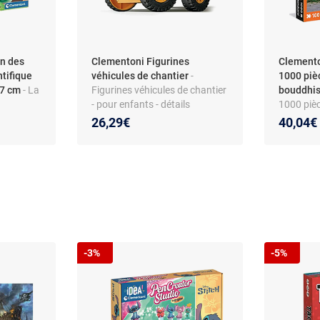
n des
Clementoni Figurines
Clemento
ntifique
véhicules de chantier
-
1000 piè
x7 cm
- La
Figurines véhicules de chantier
bouddhis
- pour enfants - détails
1000 pièc
réalistes - dès 8 ans
Geographi
26,29€
40,04€
tion pour
- Finition
photograp
ans
-3%
-5%