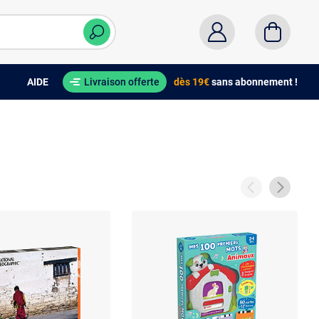
AIDE
Livraison offerte
dès 19€
sans abonnement !