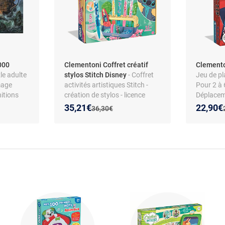
000
Clementoni Coffret créatif
Clemento
le adulte
stylos Stitch Disney
- Coffret
Jeu de pl
mage
activités artistiques Stitch -
Pour 2 à 
nitions
création de stylos - licence
Déplacem
artons
Disney - dès 6 ans
Surprises
Nouveau prix :
Réduction de :
Nouveau
Réducti
35,21€
22,90€
Ancien prix :
36,30€
Italie
i