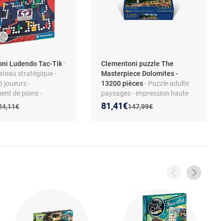
ni Ludendo Tac-Tik
-
Clementoni puzzle The
ateau stratégique -
Masterpiece Dolomites -
6 joueurs -
13200 pièces
- Puzzle adulte
ent de pions -
paysages - impression haute
 et pièges
qualité - carton robuste -
 prix :
on de :
Nouveau prix :
Réduction de :
81,41€
Ancien prix :
Ancien prix :
24,11€
147,99€
surface antireflet - découpe
précise - sous licence officielle