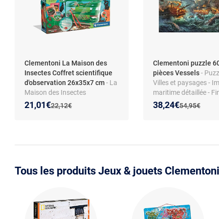
Clementoni La Maison des
Clementoni puzzle 6
Insectes Coffret scientifique
pièces Vessels
- Puzz
d'observation 26x35x7 cm
- La
Villes et paysages - I
Maison des Insectes
maritime détaillée - Fi
Clementoni — Coffret
soignées - Papier et c
Nouveau prix :
Réduction de :
Nouveau prix :
Réduction de :
21,01€
38,24€
Ancien prix :
Ancien prix :
22,12€
54,95€
scientifique d'observation pour
recyclés - Fabriqué en 
enfants
Tous les produits Jeux & jouets Clementon