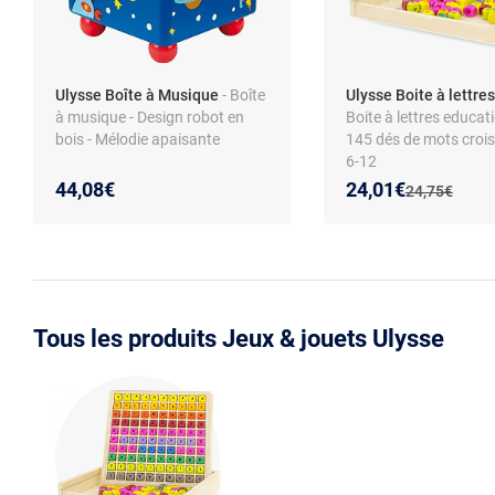
Ulysse Boîte à Musique
- Boîte
Ulysse Boite à lettres
à musique - Design robot en
Boite à lettres educati
bois - Mélodie apaisante
145 dés de mots crois
6-12
Nouveau prix :
Réduction de :
44,08€
24,01€
Ancien prix :
24,75€
Tous les produits Jeux & jouets Ulysse