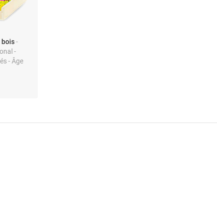
 bois
-
onal -
és - Âge