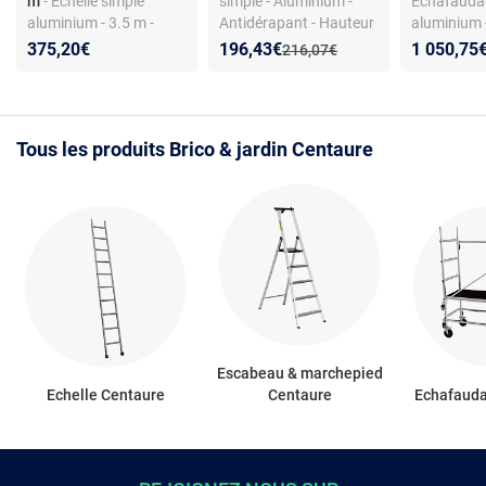
m
- Echelle simple
simple - Aluminium -
Échafauda
aluminium - 3.5 m -
Antidérapant - Hauteur
aluminium 
Barreaux arrondis -
max 3.70 m
hauteur pl
Nouveau prix :
Réduction de :
375,20€
196,43€
1 050,75
Ancien prix :
216,07€
Stabilisateur aluminium
Aluminum -
- Antidérapante
pivotantes
Tous les produits Brico & jardin Centaure
Escabeau & marchepied
Echelle Centaure
Centaure
Echafaud