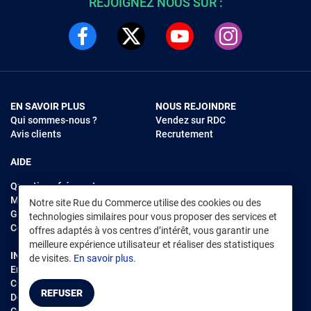
REJOIGNEZ NOUS SUR :
EN SAVOIR PLUS
NOUS REJOINDRE
Qui sommes-nous ?
Vendez sur RDC
Avis clients
Recrutement
AIDE
Questions fréquentes
Modes de règlements
Notre site Rue du Commerce utilise des cookies ou des
Garantie et retours
technologies similaires pour vous proposer des services et
Contacter Rue du Commerce
offres adaptés à vos centres d’intérêt, vous garantir une
meilleure expérience utilisateur et réaliser des statistiques
INFORMATIONS LÉGALES
RENDEZ-VOUS SUR L'APP
de visites.
En savoir plus.
Environnement
CGV
/
CGU Marketplace
REFUSER
Données personnelles
/