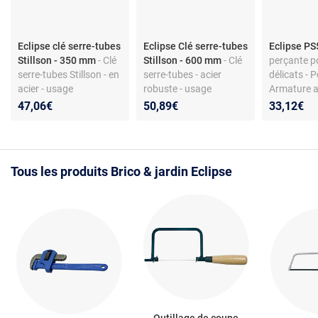
Eclipse clé serre-tubes
Eclipse Clé serre-tubes
Eclipse PS
Stillson - 350 mm
- Clé
Stillson - 600 mm
- Clé
perçante p
serre-tubes Stillson - en
serre-tubes - acier
délicats - 
acier - usage
robuste - usage
Armature a
professionnel
professionnel - modèle
32 TPI incl
47,06€
50,89€
33,12€
Stillson
Tous les produits Brico & jardin Eclipse