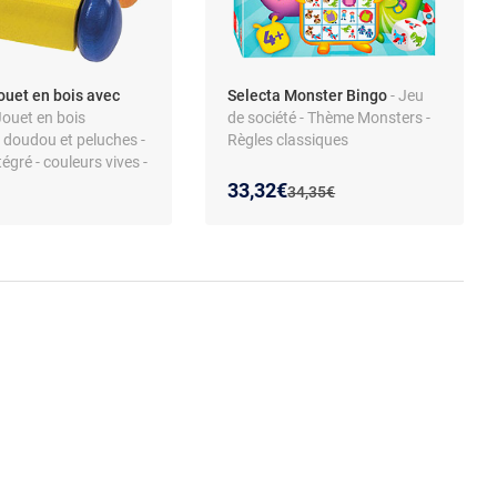
ouet en bois avec
Selecta Monster Bingo
- Jeu
Jouet en bois
de société - Thème Monsters -
 doudou et peluches -
Règles classiques
tégré - couleurs vives -
neux - sans musique -
Nouveau prix :
Réduction de :
33,32€
Ancien prix :
34,35€
s