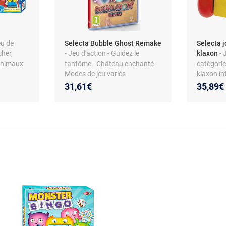
eu de
Selecta Bubble Ghost Remake
Selecta j
cher,
- Jeu d'action - Guidez le
klaxon
- 
Animaux
fantôme - Château enchanté -
catégorie
Modes de jeu variés
klaxon in
non lumi
31,61€
35,89€
dès 3 an