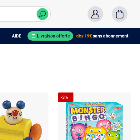
AIDE
Livraison offerte
dès 19€
sans abonnement !
-3%