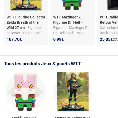
WTT Figurine Collector
WTT Mazinger Z
WTT Cahie
Zelda Breath of the
Figurine Dr. Hell
-
Retour Ver
Wild 27 cm
- Figurine
Figurine - Mazinger Z -
Cahier lum
collector - Éditeur WTT
Dr. Hell Pixel - PVC -
Back To Th
Hauteur 7 cm - Vendu
Couverture
Nouveau p
Réduction
107,70€
6,99€
25,85€
Anc
27
sous window box
lumineux 
Tous les produits Jeux & jouets WTT