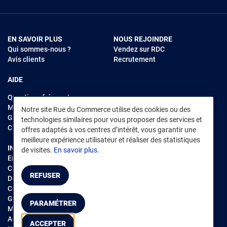
EN SAVOIR PLUS
NOUS REJOINDRE
Qui sommes-nous ?
Vendez sur RDC
Avis clients
Recrutement
AIDE
Questions fréquentes
Modes de règlements
Notre site Rue du Commerce utilise des cookies ou des
Garantie et retours
technologies similaires pour vous proposer des services et
Contacter Rue du Commerce
offres adaptés à vos centres d’intérêt, vous garantir une
meilleure expérience utilisateur et réaliser des statistiques
INFORMATIONS LÉGALES
RENDEZ-VOUS SUR L'APP
de visites.
En savoir plus.
Environnement
CGV
/
CGU Marketplace
REFUSER
Données personnelles
/
Cookies
Gérer mes cookies
PARAMÉTRER
Mentions légales
Accessibilité : non conforme
ACCEPTER