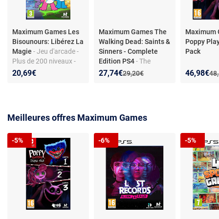
Maximum Games Les
Maximum Games The
Maximum 
Bisounours: Libérez La
Walking Dead: Saints &
Poppy Play
Magie
- Jeu d'arcade -
Sinners - Complete
Pack
Plus de 200 niveaux -
Edition PS4
- The
Mini-jeux - Collecte
Walking Dead: Saints &
Nouveau prix :
Réduction de :
Nouveau p
Réduction
20,69€
27,74€
46,98€
Ancien prix :
Anc
29,20€
48
d'autocollants
Sinners — Complete
Edition (PlayStation 4,
PlayStation VR requis)
Meilleures offres Maximum Games
-5%
-6%
-5%