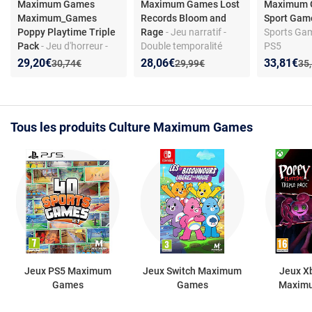
Maximum Games
Maximum Games Lost
Maximum 
Maximum_Games
Records Bloom and
Sport Game
Poppy Playtime Triple
Rage
- Jeu narratif -
Sports Gam
Pack
- Jeu d'horreur -
Double temporalité
PS5
Trois chapitres
1995/2022 -
Nouveau prix :
Réduction de :
Nouveau prix :
Réduction de :
Nouveau p
Réduction
29,20€
28,06€
33,81€
Ancien prix :
Ancien prix :
Anc
30,74€
29,99€
35
effrayants - Enigmes et
Exploration et capture
exploration - Ennemis
de moments
vivants
Tous les produits Culture Maximum Games
Jeux PS5 Maximum
Jeux Switch Maximum
Jeux X
Games
Games
Maxim