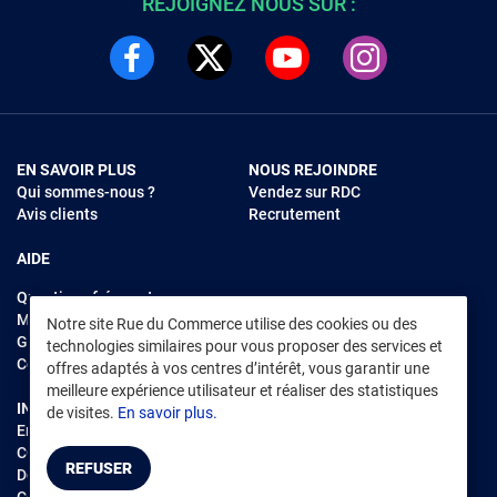
REJOIGNEZ NOUS SUR :
EN SAVOIR PLUS
NOUS REJOINDRE
Qui sommes-nous ?
Vendez sur RDC
Avis clients
Recrutement
AIDE
Questions fréquentes
Modes de règlements
Notre site Rue du Commerce utilise des cookies ou des
Garantie et retours
technologies similaires pour vous proposer des services et
Contacter Rue du Commerce
offres adaptés à vos centres d’intérêt, vous garantir une
meilleure expérience utilisateur et réaliser des statistiques
INFORMATIONS LÉGALES
RENDEZ-VOUS SUR L'APP
de visites.
En savoir plus.
Environnement
CGV
/
CGU Marketplace
REFUSER
Données personnelles
/