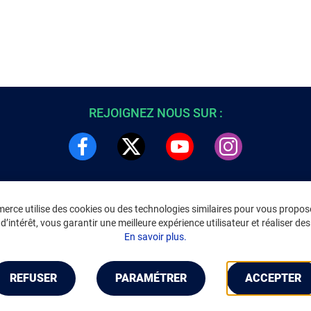
REJOIGNEZ NOUS SUR :
rce utilise des cookies ou des technologies similaires pour vous propose
DRE
INFORMATIONS LÉGALES
’intérêt, vous garantir une meilleure expérience utilisateur et réaliser des 
C
Environnement
En savoir plus.
CGV
/
CGU Marketplace
Données personnelles
/
Cookies
Gérer mes cookies
REFUSER
PARAMÉTRER
ACCEPTER
Mentions légales
Accessibilité : non conforme
Notice d'accessibilité