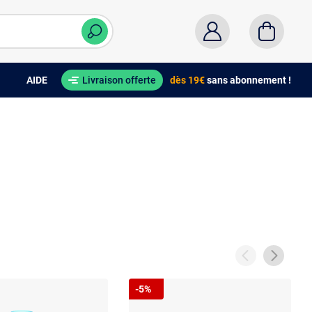
AIDE
Livraison offerte
dès 19€
sans abonnement !
-5%