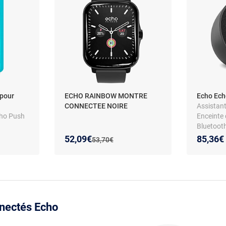
pour
ECHO RAINBOW MONTRE
Echo Ech
CONNECTEE NOIRE
Assistant
cho Push
Enceinte 
Bluetooth
volume -
Nouveau prix :
Réduction de :
52,09€
85,36€
Ancien prix :
53,70€
musique D
Micro dé
nnectés Echo