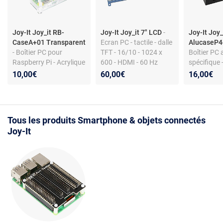
Joy-It Joy_it RB-
Joy-It Joy_it 7" LCD
-
Joy-It Joy_
CaseA+01 Transparent
Ecran PC - tactile - dalle
AlucaseP4
- Boîtier PC pour
TFT - 16/10 - 1024 x
Boîtier PC
Raspberry Pi - Acrylique
600 - HDMI - 60 Hz
spécifique
- Transparent - Ports
pins - micr
10,00€
60,00€
16,00€
HDMI USB audio -
aérations 
Fixation sans vis
Tous les produits Smartphone & objets connectés
Joy-It