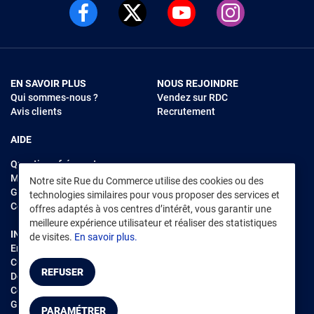
EN SAVOIR PLUS
NOUS REJOINDRE
Qui sommes-nous ?
Vendez sur RDC
Avis clients
Recrutement
AIDE
Questions fréquentes
Modes de règlements
Notre site Rue du Commerce utilise des cookies ou des
Garantie et retours
technologies similaires pour vous proposer des services et
Contacter Rue du Commerce
offres adaptés à vos centres d’intérêt, vous garantir une
meilleure expérience utilisateur et réaliser des statistiques
INFORMATIONS LÉGALES
RENDEZ-VOUS SUR L'APP
de visites.
En savoir plus.
Environnement
CGV
/
CGU Marketplace
REFUSER
Données personnelles
/
Cookies
Gérer mes cookies
PARAMÉTRER