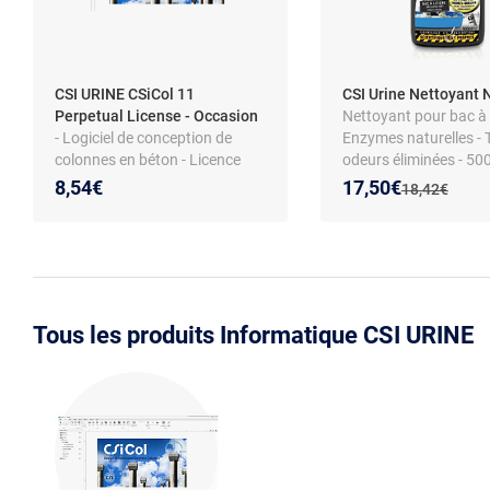
CSI URINE CSiCol 11
CSI Urine Nettoyant 
Perpetual License - Occasion
Nettoyant pour bac à li
- Logiciel de conception de
Enzymes naturelles - 
colonnes en béton - Licence
odeurs éliminées - 50
perpétuelle - Modélisation et
Nouveau prix :
Réduction de :
8,54€
17,50€
Ancien prix :
18,42€
analyse
Tous les produits Informatique CSI URINE