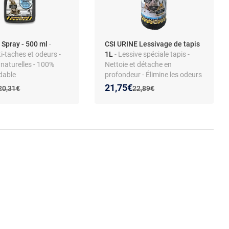
 Spray - 500 ml
-
CSI URINE Lessivage de tapis
i-taches et odeurs -
1L
- Lessive spéciale tapis -
naturelles - 100%
Nettoie et détache en
dable
profondeur - Élimine les odeurs
d'urine animale
 prix :
on de :
Nouveau prix :
Réduction de :
21,75€
Ancien prix :
Ancien prix :
20,31€
22,89€