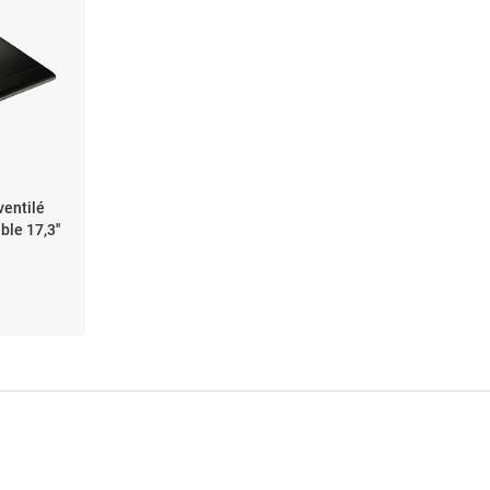
ventilé
le 17,3''