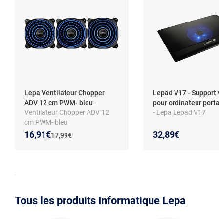
Lepa Ventilateur Chopper
Lepad V17 - Support 
ADV 12 cm PWM- bleu
-
pour ordinateur portab
Ventilateur Chopper ADV 12
- Lepa Lepad V17
cm PWM- bleu
Nouveau prix :
Réduction de :
16,91€
32,89€
Ancien prix :
17,99€
Tous les produits Informatique Lepa