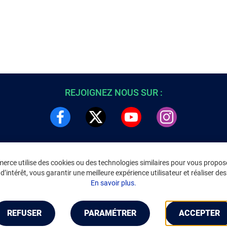
REJOIGNEZ NOUS SUR :
rce utilise des cookies ou des technologies similaires pour vous propose
DRE
INFORMATIONS LÉGALES
’intérêt, vous garantir une meilleure expérience utilisateur et réaliser des 
C
Environnement
En savoir plus.
CGV
/
CGU Marketplace
Données personnelles
/
Cookies
Gérer mes cookies
REFUSER
PARAMÉTRER
ACCEPTER
Mentions légales
Accessibilité : non conforme