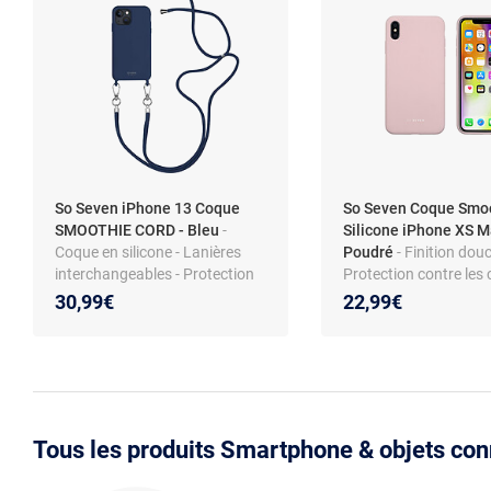
So Seven iPhone 13 Coque
So Seven Coque Smo
SMOOTHIE CORD - Bleu
-
Silicone iPhone XS M
Coque en silicone - Lanières
Poudré
- Finition douc
interchangeables - Protection
Protection contre les 
contre chocs - Prise en main
les rayures
30,99€
22,99€
agréable
Tous les produits Smartphone & objets co