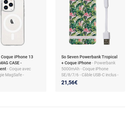
 Coque iPhone 13
So Seven Powerbank Tropical
 MAG CASE -
+ Coque iPhone
- Powerbank
ent
- Coque avec
5000mAh - Coque iPhone
gie MagSafe -
SE/8/7/6 - Câble USB-C inclus -
n contre chocs -
Design élégant - Protection
21,56€
ntemporel
renforcée