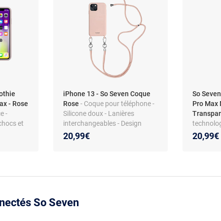
othie
iPhone 13 - So Seven Coque
So Seven
ax - Rose
Rose
- Coque pour téléphone -
Pro Max
e -
Silicone doux - Lanières
Transpar
chocs et
interchangeables - Design
technolo
agréable
Protectio
20,99€
20,99€
Design i
nnectés So Seven