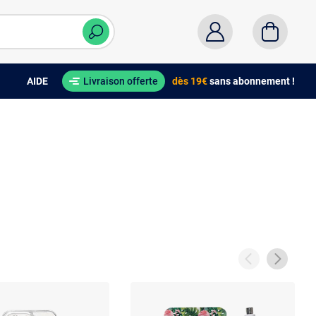
AIDE
Livraison offerte
dès 19€
sans abonnement !