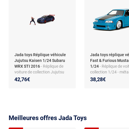
Jada toys Réplique véhicule
Jada toys réplique v
Jujutsu Kaisen 1/24 Subaru
Fast & Furious Must
WRX STI 2016
- Réplique de
1/24
- Réplique de voi
voiture de collection Jujutsu
collection 1/24 - méta
Kaisen - métal die-cast et
et plastique - licence of
42,76€
38,28€
plastique - échelle 1/24 -
Fast & Furious - intéri
figurine incluse - boîte-fenêtre
détaillé - boîte vitrine 
ans
Meilleures offres Jada Toys