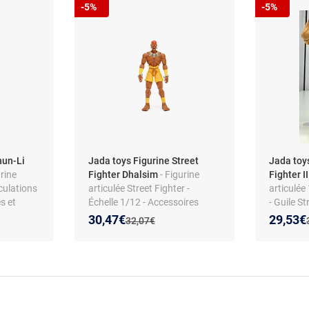
-5%
-5%
hun-Li
Jada toys Figurine Street
Jada toys
rine
Fighter Dhalsim
- Figurine
Fighter I
culations
articulée Street Fighter -
articulé
s et
Échelle 1/12 - Accessoires
- Guile St
es -
interchangeables - Modèle
Accessoir
Nouveau prix :
Réduction de :
Nouveau
Réducti
30,47€
29,53€
Ancien prix :
32,07€
ns
Dhalsim
intercha
d’articul
ans