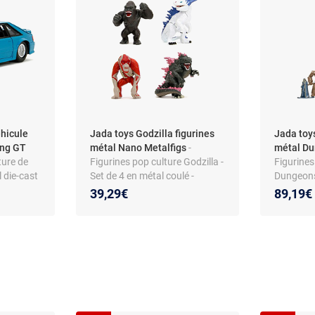
éhicule
Jada toys Godzilla figurines
Jada toys
ang GT
métal Nano Metalfigs
-
métal Du
ture de
Figurines pop culture Godzilla -
Figurines
l die-cast
Set de 4 en métal coulé -
Dungeons
ficielle
Finition die-cast - Série 1 - Dès
moulé Die
39,29€
89,19€
eur
8 ans
Metalfigs 
- dès 3
emballage
12 ans