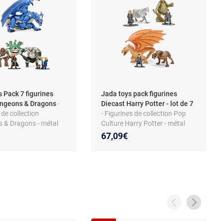
 Pack 7 figurines
Jada toys pack figurines
ngeons & Dragons
-
Diecast Harry Potter - lot de 7
 de collection
- Figurines de collection Pop
 & Dragons - métal
Culture Harry Potter - métal
cast - série Nano
moulé Diecast - série Nano
67,09€
- finition détaillée -
Metalfigs - finition détaillée -
 boîte-fenêtre - dès
boîte fenêtre