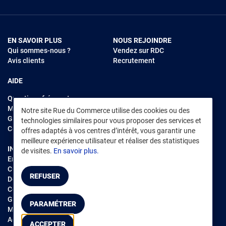
EN SAVOIR PLUS
NOUS REJOINDRE
Qui sommes-nous ?
Vendez sur RDC
Avis clients
Recrutement
AIDE
Questions fréquentes
Modes de règlements
Notre site Rue du Commerce utilise des cookies ou des
Garantie et retours
technologies similaires pour vous proposer des services et
Contacter Rue du Commerce
offres adaptés à vos centres d’intérêt, vous garantir une
meilleure expérience utilisateur et réaliser des statistiques
INFORMATIONS LÉGALES
RENDEZ-VOUS SUR L'APP
de visites.
En savoir plus.
Environnement
CGV
/
CGU Marketplace
REFUSER
Données personnelles
/
Cookies
Gérer mes cookies
PARAMÉTRER
Mentions légales
Accessibilité : non conforme
ACCEPTER