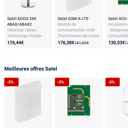
Satel AOCD-260
Satel GSM-X-LTE
-
Satel ACU
ABAX/ABAX2
-
Module de
Accessoire
Détecteur rideau -
communication GSM -
- Récepteur
Technologie double -
Transmission sécurisée
Compatibili
Design compact -
- Compatible Satel -
Nouveau prix :
Réduction de :
Nouveau p
Réduction
176,44€
176,38€
130,53€
Ancien prix :
A
181,83€
1
Installation facile
Installation modulaire
Meilleures offres Satel
-3%
-3%
-3%