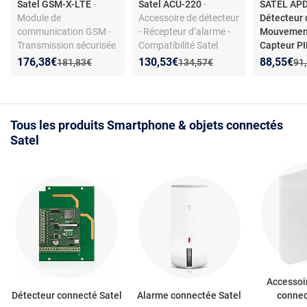
Satel GSM-X-LTE
-
Satel ACU-220
-
SATEL AP
Module de
Accessoire de détecteur
Détecteur 
communication GSM -
- Récepteur d’alarme -
Mouvement
Transmission sécurisée
Compatibilité Satel
Capteur PI
- Compatible Satel -
ondes Bla
Nouveau prix :
Réduction de :
Nouveau prix :
Réduction de :
Nouveau p
Réduction
176,38€
130,53€
88,55€
Ancien prix :
Ancien prix :
Anc
181,83€
134,57€
91
Installation modulaire
Tous les produits Smartphone & objets connectés
Satel
Accessoi
Détecteur connecté Satel
Alarme connectée Satel
connec