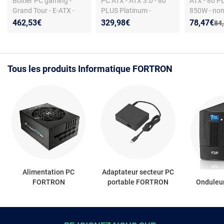
Boîtier PC gaming -
PC ATX - ATX 3.0 - 80
ATX - 80 P
Grand Tour - E-ATX -
PLUS Platinum -
850W - non
aluminium verre trempé
modulaire - mode
ATX 3.0
Nouveau p
Réduction
462,53€
329,98€
78,47€
Anc
84
- RGB
fanless - ventilateur
silencieux
Tous les produits Informatique FORTRON
Alimentation PC
Adaptateur secteur PC
FORTRON
portable FORTRON
Onduleu