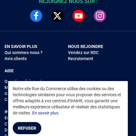
REJOIGNEZ NOUS SUR :
EN SAVOIR PLUS
NOUS REJOINDRE
Qui sommes-nous ?
Vendez sur RDC
Avis clients
Recrutement
AIDE
Questions fréquentes
Modes de règlements
Notre site Rue du Commerce utilise des cookies ou des
Garantie et retours
technologies similaires pour vous proposer des services et
Contacter Rue du Commerce
offres adaptés à vos centres d’intérêt, vous garantir une
meilleure expérience utilisateur et réaliser des statistiques
INFORMATIONS LÉGALES
RENDEZ-VOUS SUR L'APP
de visites.
En savoir plus.
Environnement
CGV
/
CGU Marketplace
REFUSER
Données personnelles
/