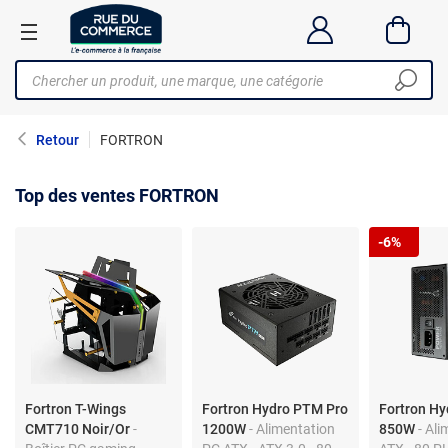
Retour
FORTRON
Top des ventes FORTRON
-6%
Fortron T-Wings
Fortron Hydro PTM Pro
Fortron H
CMT710 Noir/Or
-
1200W
- Alimentation
850W
- Ali