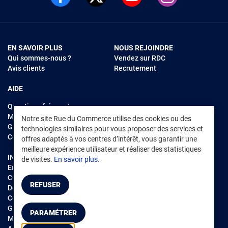
EN SAVOIR PLUS
NOUS REJOINDRE
Qui sommes-nous ?
Vendez sur RDC
Avis clients
Recrutement
AIDE
Questions fréquentes
Modes de règlements
Notre site Rue du Commerce utilise des cookies ou des
Garantie et retours
technologies similaires pour vous proposer des services et
Contacter Rue du Commerce
offres adaptés à vos centres d’intérêt, vous garantir une
meilleure expérience utilisateur et réaliser des statistiques
INFORMATIONS LÉGALES
RENDEZ-VOUS SUR L'APP
de visites.
En savoir plus.
Environnement
CGV
/
CGU Marketplace
REFUSER
Données personnelles
/
Cookies
Gérer mes cookies
PARAMÉTRER
Mentions légales