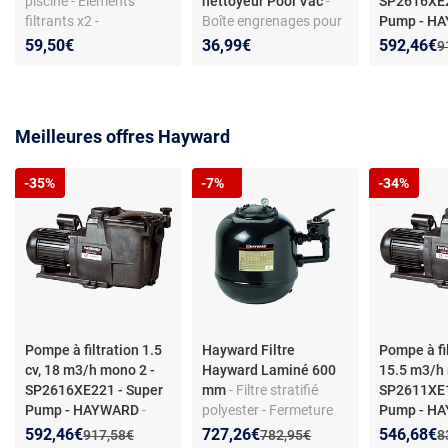
piscine - Éléments
nettoyeur Pool Vac
-
SP2616XE2
filtrants x2 -
Boîte engrenages pour
Pump - H
Compatible Tiger Shark
robot piscine -
Pompe de fi
Nouveau p
Réduction
59,50€
36,99€
592,46€
A
9
Compatibilité Hayward
1.5 CV - 18
Pool Vac
Monophasé 
reconnue
Meilleures offres Hayward
-35%
-7%
-34%
Pompe à filtration 1.5
Hayward Filtre
Pompe à fil
cv, 18 m3/h mono 2 -
Hayward Laminé 600
15.5 m3/h 
SP2616XE221 - Super
mm
- Filtre stratifié
SP2611XE1
Pump - HAYWARD
-
polyester - Fermeture
Pump - H
Pompe de filtration -
ultra-rapide - Bras de
Pompe de fi
Nouveau prix :
Réduction de :
Nouveau prix :
Réduction de :
Nouveau p
Réduction
592,46€
727,26€
546,68€
Ancien prix :
Ancien prix :
A
917,58€
782,95€
8