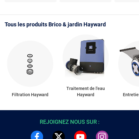
1.5 CV - 18 m³/h -
collection rapide
piscine 15.
Monophasé - Fiabilité
Monophasée
reconnue
en Noryl® -
transparen
Tous les produits Brico & jardin Hayward
Traitement de l'eau
Filtration Hayward
Hayward
Entreti
REJOIGNEZ NOUS SUR :