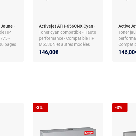
- Jaune
-
Activejet ATH-656CNX Cyan
-
ActiveJ
ble HP
Toner cyan compatible - Haute
Toner jau
775 -
performance - Compatible HP
performa
00 pages
M653DN et autres modèles
Compatib
146,00€
146,00
-3%
-3%