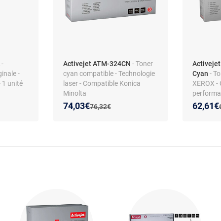
-
Activejet ATM-324CN
- Toner
Activeje
inale -
cyan compatible - Technologie
Cyan
- T
 1 unité
laser - Compatible Konica
XEROX - 
Minolta
performa
WORKCE
Nouveau prix :
Réduction de :
Nouveau
Réducti
74,03€
62,61€
Ancien prix :
76,32€