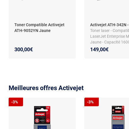
Toner Compatible Activejet
Activejet ATH-342N 
ATH-9052YN Jaune
Toner laser - Compati
LaserJet Enterprise M
Jaune - Capacité 160
- Technologie laser
300,00€
149,00€
Meilleures offres Activejet
-3%
-3%