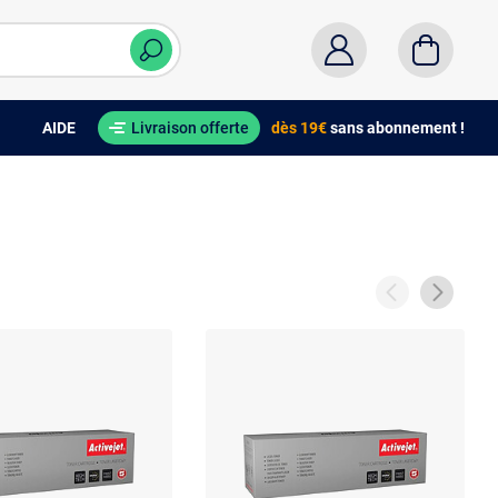
AIDE
Livraison offerte
dès 19€
sans abonnement !