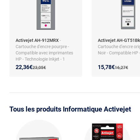
Activejet AH-912MRX
-
Activejet AH-GT51Bk
Cartouche d'encre pourpre -
Cartouche d'encre orig
Compatible avec imprimantes
Noir - Compatible HP -
HP - Technologie Inkjet - 1
pièce
Nouveau prix :
Réduction de :
Nouveau prix :
Réduction de :
22,36€
15,78€
Ancien prix :
Ancien prix :
23,05€
16,27€
Tous les produits Informatique Activejet