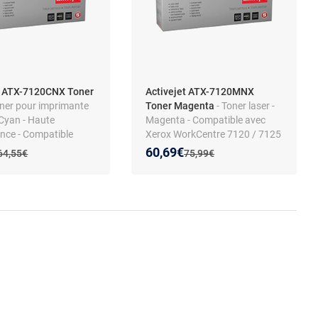
t ATX-7120CNX Toner
Activejet ATX-7120MNX
oner pour imprimante
Toner Magenta
- Toner laser -
Cyan - Haute
Magenta - Compatible avec
nce - Compatible
Xerox WorkCentre 7120 / 7125
NTRE 7120
/ 7220
 prix :
on de :
Nouveau prix :
Réduction de :
60,69€
Ancien prix :
Ancien prix :
64,55€
75,99€