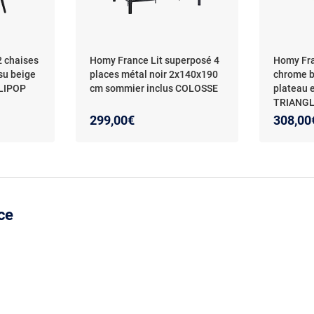
2 chaises
Homy France Lit superposé 4
Homy Fra
su beige
places métal noir 2x140x190
chrome b
OLIPOP
cm sommier inclus COLOSSE
plateau 
TRIANG
299,00€
308,00
ce