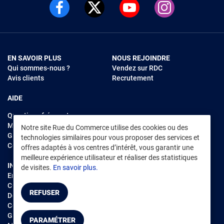
EN SAVOIR PLUS
NOUS REJOINDRE
Qui sommes-nous ?
Vendez sur RDC
Avis clients
Recrutement
AIDE
Questions fréquentes
Modes de règlements
Notre site Rue du Commerce utilise des cookies ou des
Garantie et retours
technologies similaires pour vous proposer des services et
Contacter Rue du Commerce
offres adaptés à vos centres d’intérêt, vous garantir une
meilleure expérience utilisateur et réaliser des statistiques
INFORMATIONS LÉGALES
RENDEZ-VOUS SUR L'APP
de visites.
En savoir plus.
Environnement
CGV
/
CGU Marketplace
REFUSER
Données personnelles
/
Cookies
Gérer mes cookies
PARAMÉTRER