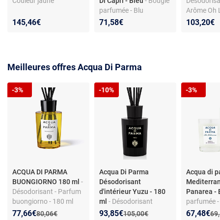
Couleur jaune
Di Capri - Bleu
- Bougie
Désodorisan
parfumée - Blu
Arôme Oh L
mediterraneo Arancia
ml
145,46€
71,58€
103,20€
Di Capri - 200 g
Meilleures offres Acqua Di Parma
-3%
-10%
-3%
ACQUA DI PARMA
Acqua Di Parma
Acqua di p
BUONGIORNO 180 ml
-
Désodorisant
Mediterran
Désodorisant - Parfum
d'intérieur Yuzu - 180
Panarea - 
buongiorno - 180 ml
ml
- Désodorisant
parfumée -
d'intérieur - 180 ml -
Mediterran
Nouveau prix :
Réduction de :
Nouveau prix :
Réduction de :
Nouveau p
Réduction
77,66€
93,85€
67,48€
Ancien prix :
Ancien prix :
Anc
80,06€
105,00€
69