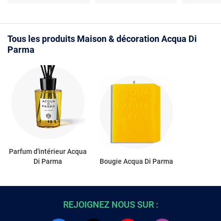
Arôme Yuzu - Raffiné et
Panarea - 
élégant
Tous les produits Maison & décoration Acqua Di
Parma
Parfum d'intérieur Acqua
Di Parma
Bougie Acqua Di Parma
REJOIGNEZ NOUS SUR :