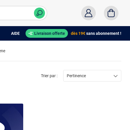
AIDE
Livraison offerte
dès 19€
sans abonnement !
ene
Trier par :
Pertinence