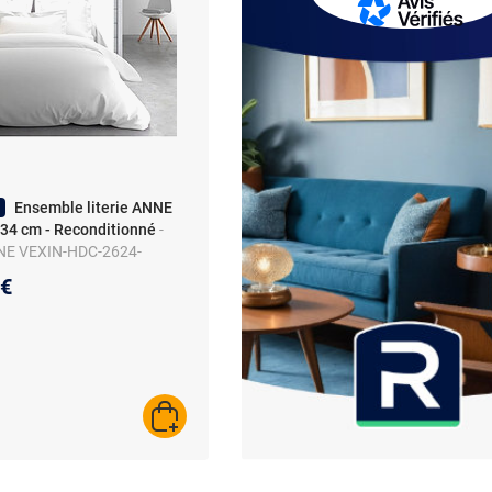
Ensemble literie ANNE
34 cm - Reconditionné
-
NE VEXIN-HDC-2624-
au prix :
5€
AJOUTER AU PANIER