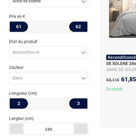
Anne de solene
Prix
en €
61
62
Etat du produit
Reconditionné
Reconditionné
DE SOLENE 28x
Couleur
ANNE DE SOLE
BLANC
Nouve
Blanc
61,8
Ancien prix :
65,11€
En stock
Longueur
(cm)
2
3
Largeur
(cm)
240