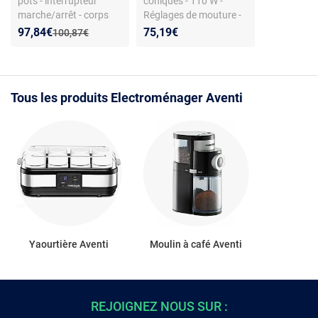
pots - interrupteur
coniques - 110 W -
marche/arrêt - corps
Réglages de mouture -
acier - 230 V - facile à
Bac grains 250 g -
Nouveau prix :
Réduction de :
97,84€
75,19€
Ancien prix :
100,87€
nettoyer
Corps plastique
Tous les produits Electroménager Aventi
Yaourtière Aventi
Moulin à café Aventi
REJOIGNEZ NOUS SUR :