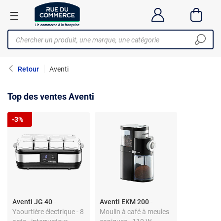
Retour
Aventi
Top des ventes Aventi
-3%
Aventi JG 40
-
Aventi EKM 200
-
Yaourtière électrique - 8
Moulin à café à meules