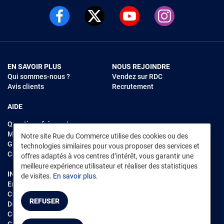
EN SAVOIR PLUS
NOUS REJOINDRE
Qui sommes-nous ?
Vendez sur RDC
Avis clients
Recrutement
AIDE
Questions fréquentes
Modes de règlements
Notre site Rue du Commerce utilise des cookies ou des
Garantie et retours
technologies similaires pour vous proposer des services et
Contacter Rue du Commerce
offres adaptés à vos centres d’intérêt, vous garantir une
meilleure expérience utilisateur et réaliser des statistiques
INFORMATIONS LÉGALES
RENDEZ-VOUS SUR L'APP
de visites.
En savoir plus.
Environnement
CGV
/
CGU Marketplace
REFUSER
Données personnelles
/
Cookies