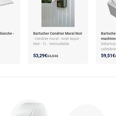
Blanche -
Bartscher Cendrier Mural Noir
Bartsche
- Cendrier mural - Acier laqué -
machines
Noir - 1L - Verrouillable
Détartra
cafetière
espresso 
Nouveau prix :
Réduction de :
Nouveau
Réducti
53,29€
59,51€
Ancien prix :
54,94€
phosphate
Formule 
citrique 
HACCP