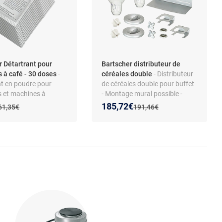
r Détartrant pour
Bartscher distributeur de
 à café - 30 doses
-
céréales double
- Distributeur
nt en poudre pour
de céréales double pour buffet
s et machines à
- Montage mural possible -
- Sans chlore ni
Récipients anti-rayures - Corps
 prix :
on de :
Nouveau prix :
Réduction de :
185,72€
Ancien prix :
Ancien prix :
61,35€
191,46€
 - pH 1,8 à 2,4 -
plastique et tôle d’acier laquée
à base d’acides
et lactique - Conforme