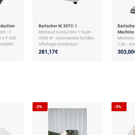
nduction
Bartscher IK 30TC-1
-
Bartsche
ion - 2
Réchaud à induction 1 foyer -
Machine à
5 x P 340
3000 W - commandes tactiles -
Machine à 
solidité
affichage numérique -
1.8L - In
reconnaissance de casserole -
281,17€
303,00
protection surchauffe
-3%
-3%