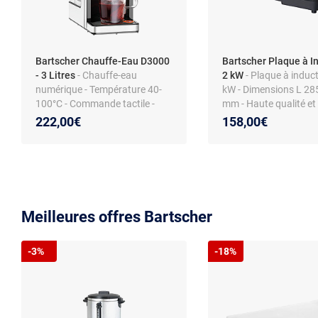
Bartscher Chauffe-Eau D3000
Bartscher Plaque à I
- 3 Litres
- Chauffe-eau
2 kW
- Plaque à induct
numérique - Température 40-
kW - Dimensions L 28
100°C - Commande tactile -
mm - Haute qualité et 
Acier inoxydable
222,00€
158,00€
Meilleures offres Bartscher
-3%
-18%