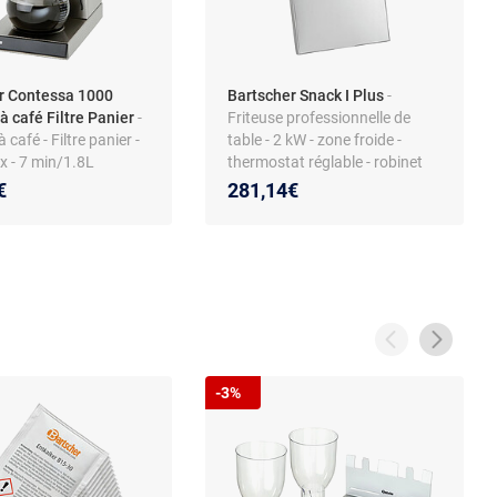
r Contessa 1000
Bartscher Snack I Plus
-
 café Filtre Panier
-
Friteuse professionnelle de
café - Filtre panier -
table - 2 kW - zone froide -
ox - 7 min/1.8L
thermostat réglable - robinet
de vidange - résistance
€
281,14€
escamotable - témoin de
chauffe
-3%