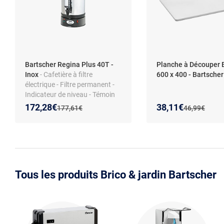
Bartscher Regina Plus 40T -
Planche à Découper 
Inox
- Cafetière à filtre
600 x 400 - Bartscher
électrique - Filtre permanent -
Indicateur de niveau - Témoin
de détartrage - Fonction
Nouveau prix :
Réduction de :
Nouveau prix :
Réduction de :
172,28€
38,11€
Ancien prix :
Ancien prix :
177,61€
46,99€
maintien au chaud - 1200 W -
Café moulu
Tous les produits Brico & jardin Bartscher