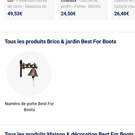
cm
- Paillasson fibres
Oiseaux
- Cloche de
maison en 
de coco - Dessous en
jardin - Fonte - Motifs
Coloris rou
PVC - Antidérapant -
oiseaux - Dimensions
11.4 cm - F
49,53€
24,50€
26,40€
Utilisation intérieure et
22 x 11 x 19 cm
murale non
extérieure
Tous les produits Brico & jardin Best For Boots
Numéro de porte Best For
Boots
Tous les produits Maison & décoration Best For Boots