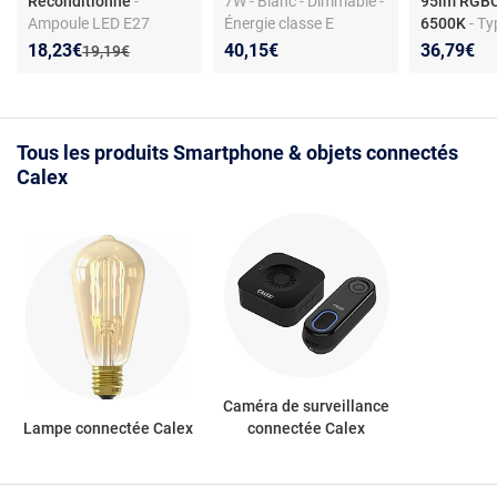
Reconditionné
-
7W - Blanc - Dimmable -
95lm RGB
Ampoule LED E27
Énergie classe E
6500K
- Ty
décorative - 3,5 W - 150
: AMPOUL
Nouveau prix :
Réduction de :
18,23€
40,15€
36,79€
Ancien prix :
19,19€
lm - 1800 K ambre -
INTELLIGE
Dimmable - Angle 360° -
- Smart Am
IRC 80+ - IP20 - A+ -
3,5W 95lm
Intérieur
3000-650
Tous les produits Smartphone & objets connectés
Calex
Caméra de surveillance
Lampe connectée Calex
connectée Calex