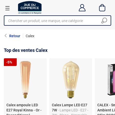
Retour
Calex
Top des ventes Calex
-5%
Calex ampoule LED
Calex Lampe LED E27
CALEX - S
E27 Royal Kinna - Or -
7W
- Lampe LED - E27 -
Ambient L