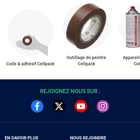
Outillage du peintre
Apparei
Colle & adhésif Cellpack
Cellpack
Ce
REJOIGNEZ NOUS SUR :
EN SAVOIR PLUS
NOUS REJOINDRE