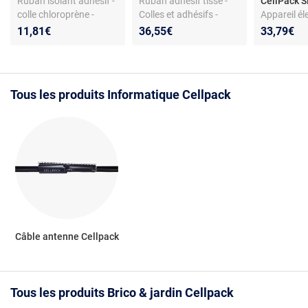
Ruban isolant adhésif -
Ruban adhésif tissé -
CellPack
colle chloroprène -
Colles et adhésifs -
Appareil él
résistant à l'eau -
support textile - argent
CellPack - 
11,81€
36,55€
33,79€
résistant à la chaleur
par manch
Tous les produits Informatique Cellpack
Câble antenne Cellpack
Tous les produits Brico & jardin Cellpack