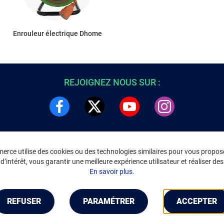
Enrouleur électrique Dhome
REJOIGNEZ NOUS SUR :
rce utilise des cookies ou des technologies similaires pour vous propose
DRE
INFORMATIONS LÉGALES
’intérêt, vous garantir une meilleure expérience utilisateur et réaliser des 
C
Environnement
En savoir plus.
CGV
/
CGU Marketplace
Données personnelles
/
Cookies
Gérer mes cookies
REFUSER
PARAMÉTRER
ACCEPTER
Mentions légales
Accessibilité : non conforme
Notice d'accessibilité