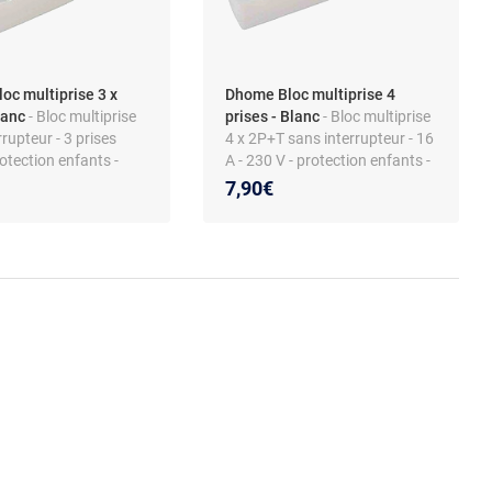
oc multiprise 3 x
Dhome Bloc multiprise 4
lanc
- Bloc multiprise
prises - Blanc
- Bloc multiprise
rrupteur - 3 prises
4 x 2P+T sans interrupteur - 16
otection enfants -
A - 230 V - protection enfants -
5 m - 16 A - 230 V -
cordon 1 m - 3500 W
7,90€