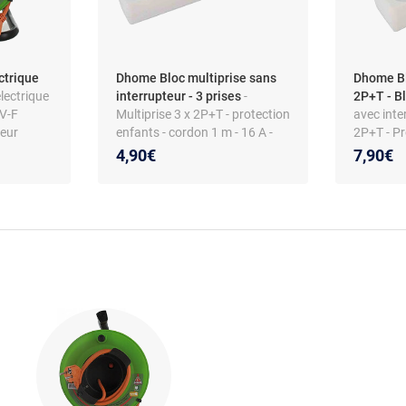
ctrique
Dhome Bloc multiprise sans
Dhome Bl
lectrique
interrupteur - 3 prises
-
2P+T - B
VV-F
Multiprise 3 x 2P+T - protection
avec inte
teur
enfants - cordon 1 m - 16 A -
2P+T - Pr
e
230 V - 3500 W - plastique
Cordon 1,
4,90€
7,90€
blanc
3500 W