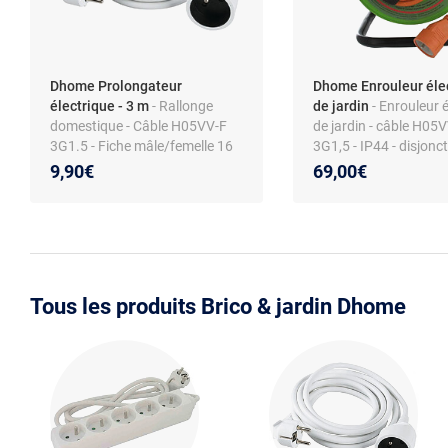
Dhome Prolongateur
Dhome Enrouleur éle
électrique - 3 m
- Rallonge
de jardin
- Enrouleur é
domestique - Câble H05VV-F
de jardin - câble H05
3G1.5 - Fiche mâle/femelle 16
3G1,5 - IP44 - disjonc
A - Type F - Sécurité enfant -
thermique - puissanc
9,90€
69,00€
PVC - 230 V 3500 W max
1100/3200 W
Tous les produits Brico & jardin Dhome