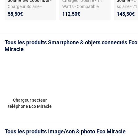
Solaire 3W 2600 mAh
-
Chargeur Solaire - 14
Solaire
- C
Chargeur Solaire -
Watts - Compatible
solaire - 21
Panneau 3W - Batterie
portables/tablettes -
Chargement
58,50€
112,50€
148,50€
2600 mAh - Pochette
Voltage Controller
Pochette i
Portable
intégré
Tous les produits Smartphone & objets connectés Eco
Miracle
Chargeur secteur
téléphone Eco Miracle
Tous les produits Image/son & photo Eco Miracle