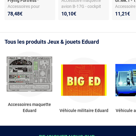
Flying Fortress
-
Accessoire maquette
Gr.Mk.1 - 
Accessoires pour
avion B-17G - cockpit
Accessoire
maquette avion - Série
détaillé - en métal
pour Torna
78,48€
10,10€
11,21€
Big Ed pour kit Revell -
en laiton
Réf. BIG4873 - Époque
Seconde Guerre
mondiale - Compatible
Tous les produits Jeux & jouets Eduard
échelle 1/48 - Finition
métal
Accessoires maquette
Eduard
Véhicule militaire Eduard
Véhicule 