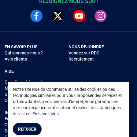
REJOIGNEZ NOUS SUR :
EN SAVOIR PLUS
NOUS REJOINDRE
Qui sommes-nous ?
Vendez sur RDC
Avis clients
Recrutement
AIDE
Questions fréquentes
Modes de règlements
Notre site Rue du Commerce utilise des cookies ou des
Garantie et retours
technologies similaires pour vous proposer des services et
Contacter Rue du Commerce
offres adaptés à vos centres d’intérêt, vous garantir une
meilleure expérience utilisateur et réaliser des statistiques
INFORMATIONS LÉGALES
RENDEZ-VOUS SUR L'APP
de visites.
En savoir plus.
Environnement
CGV
/
CGU Marketplace
REFUSER
Données personnelles
/