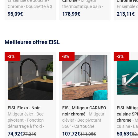
Ensemble de douche -
Chrome
- Mitigeur
Chrome No
Chrome - Douchette à 3
thermostatique bain -
Ensemble d
fonctions - Buses anti-
Chrome - Sécurité
Mitigeur
95,09€
178,99€
213,11€
calcaire
enfant - Économiseur
thermostat
d'eau
Douche de 
Meilleures offres EISL
-3%
-3%
-3%
EISL Flexo - Noir
-
EISL Mitigeur CARNEO
EISL Mitig
Mitigeur évier - Bec
noir chromé
- Mitigeur
cuisine SP
pivotant - Fonction
d'évier - Bec pivotant
chrome
- M
démarrage à froid -
360° - Cartouche
cuisine - L
Laiton
céramique remplaçable
design - Be
Nouveau prix :
Réduction de :
Nouveau prix :
Réduction de :
Nouveau p
Réduction
74,92€
107,72€
50,63€
Ancien prix :
Ancien prix :
Anc
77,24€
111,05€
52