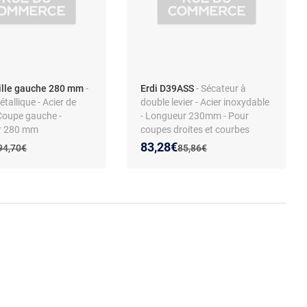
aille gauche 280 mm
-
Erdi D39ASS
- Sécateur à
étallique - Acier de
double levier - Acier inoxydable
 Coupe gauche -
- Longueur 230mm - Pour
r 280 mm
coupes droites et courbes
 prix :
on de :
Nouveau prix :
Réduction de :
83,28€
Ancien prix :
Ancien prix :
94,70€
85,86€