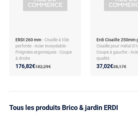
ERDI 260 mm
- Cisaille à tôle
Erdi Cisaille 250mm
perforée - Acier inoxydable -
Cisaille pour métal D1
Poignées ergomiques - Coupe
Coupe à gauche - Acie
à droite
qualité
Nouveau prix :
Réduction de :
Nouveau prix :
Réduction de :
176,82€
37,02€
Ancien prix :
Ancien prix :
182,29€
38,17€
Tous les produits Brico & jardin ERDI