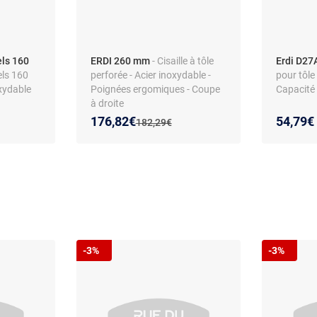
els 160
ERDI 260 mm
- Cisaille à tôle
Erdi D27
els 160
perforée - Acier inoxydable -
pour tôle
xydable
Poignées ergomiques - Coupe
Capacité
à droite
Nouveau prix :
Réduction de :
176,82€
54,79€
Ancien prix :
182,29€
-3%
-3%