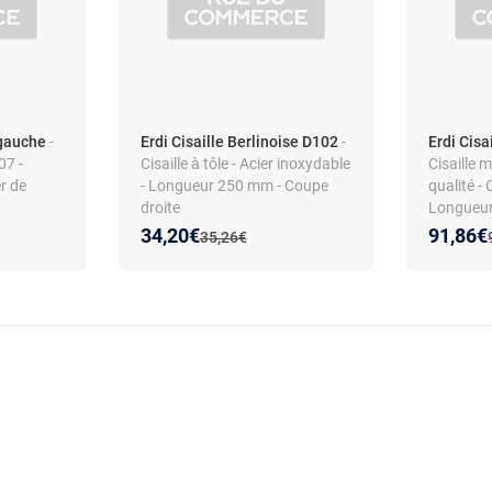
 gauche
-
Erdi Cisaille Berlinoise D102
-
Erdi Cis
07 -
Cisaille à tôle - Acier inoxydable
Cisaille m
r de
- Longueur 250 mm - Coupe
qualité -
droite
Longueu
Nouveau prix :
Réduction de :
Nouveau
Réducti
34,20€
91,86€
Ancien prix :
35,26€