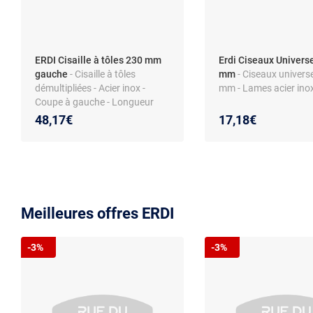
ERDI Cisaille à tôles 230 mm
Erdi Ciseaux Univers
gauche
- Cisaille à tôles
mm
- Ciseaux univers
démultipliées - Acier inox -
mm - Lames acier ino
Coupe à gauche - Longueur
230 mm
48,17€
17,18€
Meilleures offres ERDI
-3%
-3%