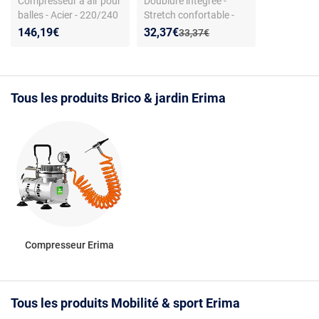
Compresseur à air pour
Doublure intégrée -
balles - Acier - 220/240
Stretch confortable -
V - Aiguille flexible - 5,5
Couleur Bleu roi
Nouveau prix :
Réduction de :
146,19€
32,37€
Ancien prix :
33,37€
bars
Tous les produits Brico & jardin Erima
Compresseur Erima
Tous les produits Mobilité & sport Erima