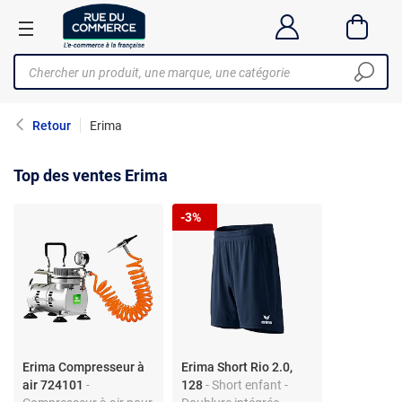
Retour
Erima
Top des ventes Erima
-3%
Erima Compresseur à
Erima Short Rio 2.0,
air 724101
-
128
- Short enfant -