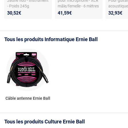
Jaune fluo - Instrument
pour microphone - XLR
Pour guita
- Poids 245g
mâle/femelle - 6 mètres
acoustiques
- Noir
noir
30,52€
41,59€
32,93€
Tous les produits Informatique Ernie Ball
Câble antenne Ernie Ball
Tous les produits Culture Ernie Ball