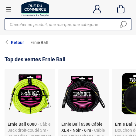
Retour
Ernie Ball
Top des ventes Ernie Ball
Ernie Ball 6080
- Câble
Ernie Ball 6388 Câble
Ernie Ball
Jack droit-coudé 3m -
XLR - Noir - 6 m
- Câble
Bouchon de