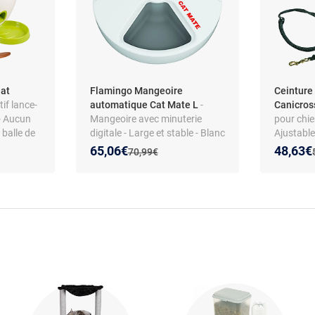
eat
Flamingo Mangeoire
Ceintur
tif lance-
automatique Cat Mate L
-
Canicross
 - Aucun
Mangeoire avec minuterie
pour chie
 balle de
digitale - Large et stable - Blanc
Ajustable
et loisirs
Nouveau prix :
Réduction de :
Nouveau
Réducti
65,06€
48,63€
Ancien prix :
70,99€