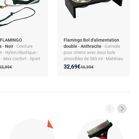
e FLAMINGO
Flamingo Bol d'alimentation
 - Noir
- Ceinture
double - Anthracite
- Gamelle
n - Nylon/élastique -
pour chiens avec deux bols
 - Max confort - Sport
amovibles de 380 ml - Matériau
MDF et acier inoxydable
 prix :
on de :
Nouveau prix :
Réduction de :
32,69€
Ancien prix :
Ancien prix :
55,99€
46,99€