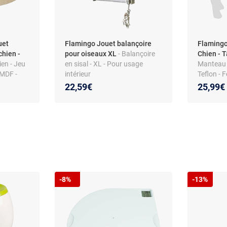
uet
Flamingo Jouet balançoire
Flamingo
chien -
pour oiseaux XL
- Balançoire
Chien - T
ien - Jeu
en sisal - XL - Pour usage
Manteau 
 MDF -
intérieur
Teflon - 
ises
Résistan
22,59€
25,99€
-8%
-13%