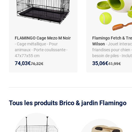
FLAMINGO Cage Mezo M Noir
Flamingo Fetch & Tr
- Cage métallique - Pour
Wilson
- Jouet interac
animaux - Porte coulissante -
friandises pour chien
47x77x55 cm
besoin de piles - Inclut
tennis
Nouveau prix :
Réduction de :
Nouveau prix :
Réduction de :
74,03€
35,06€
Ancien prix :
Ancien prix :
76,32€
41,99€
Tous les produits Brico & jardin Flamingo