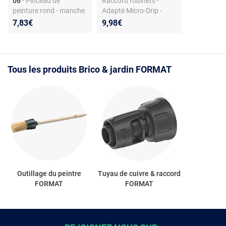
06
- Pinceau de
Raccord robinets -
peinture rond - manche
Adapté Micro-Drip -
bois - pour plâtre -
Utilisation flexible
7,83€
9,98€
peinture latex
Tous les produits Brico & jardin FORMAT
Outillage du peintre
Tuyau de cuivre & raccord
FORMAT
FORMAT