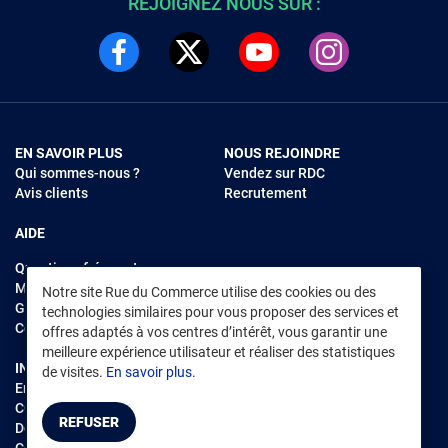
REJOIGNEZ NOUS SUR :
EN SAVOIR PLUS
NOUS REJOINDRE
Qui sommes-nous ?
Vendez sur RDC
Avis clients
Recrutement
AIDE
Questions fréquentes
Modes de règlements
Notre site Rue du Commerce utilise des cookies ou des
Garantie et retours
technologies similaires pour vous proposer des services et
Contacter Rue du Commerce
offres adaptés à vos centres d’intérêt, vous garantir une
meilleure expérience utilisateur et réaliser des statistiques
INFORMATIONS LÉGALES
RENDEZ-VOUS SUR L'APP
de visites.
En savoir plus.
Environnement
CGV
/
CGU Marketplace
REFUSER
Données personnelles
/