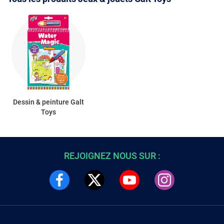
Dessin & peinture Galt
Toys
REJOIGNEZ NOUS SUR :