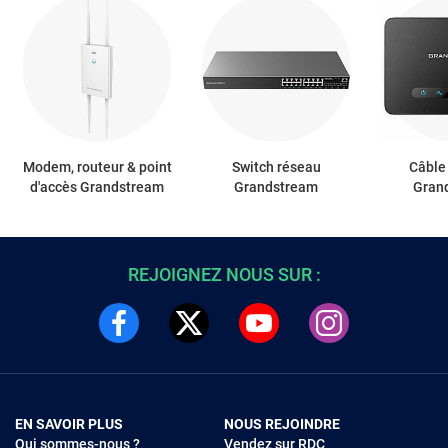
Modem, routeur & point
Switch réseau
Câble
d'accès Grandstream
Grandstream
Gran
REJOIGNEZ NOUS SUR :
EN SAVOIR PLUS
NOUS REJOINDRE
Qui sommes-nous ?
Vendez sur RDC