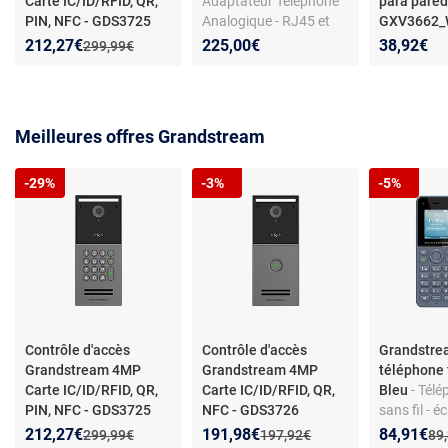
Carte IC/ID/RFID, QR,
Adaptateur Téléphone
para pare
PIN, NFC - GDS3725
Analogique - RJ45 et
GXV3662
USB x 3 - Noir
Nouveau prix :
Réduction de :
212,27€
225,00€
38,92€
Ancien prix :
299,99€
Meilleures offres Grandstream
-29%
-3%
-5%
Contrôle d'accès
Contrôle d'accès
Grandstr
Grandstream 4MP
Grandstream 4MP
téléphone f
Carte IC/ID/RFID, QR,
Carte IC/ID/RFID, QR,
Bleu
- Télé
PIN, NFC - GDS3725
NFC - GDS3726
sans fil - é
Bluetooth -
Nouveau prix :
Réduction de :
Nouveau prix :
Réduction de :
Nouveau p
Réduction
212,27€
191,98€
84,91€
Ancien prix :
Ancien prix :
Anc
299,99€
197,92€
89