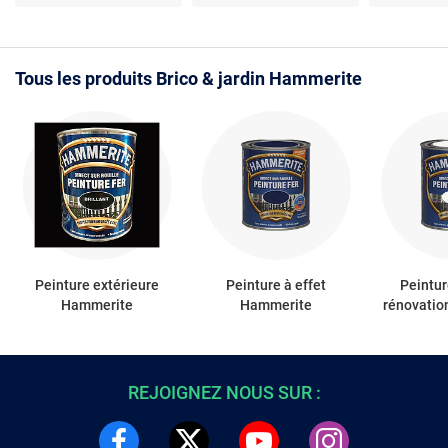
renforcée - Technologie
durée
Rouille - Ve
Dualtech
Brillant - 2
Tous les produits Brico & jardin Hammerite
Peinture extérieure
Peinture à effet
Peintur
Hammerite
Hammerite
rénovati
REJOIGNEZ NOUS SUR :