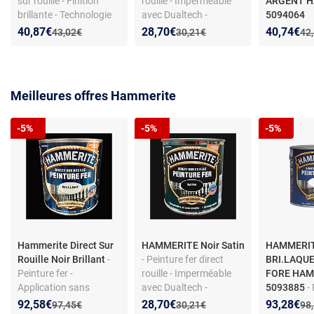
sur rouille - Finition
rouille - Imperméable
ARGENT H
brillante - Technologie
avec Dualtech -
5094064
Dualtech
Protection renforce
Nouveau prix :
Réduction de :
Nouveau prix :
Réduction de :
Nouveau p
Réduction
40,87€
28,70€
40,74€
Ancien prix :
Ancien prix :
Anc
43,02€
30,21€
42
durée
Meilleures offres Hammerite
-5%
-5%
-5%
Hammerite Direct Sur
HAMMERITE Noir Satin
HAMMERIT
Rouille Noir Brillant
-
- Peinture fer direct
BRI.LAQUE
Peinture fer -
rouille - Imperméable
FORE HAM
Application sans
avec Dualtech -
5093885
- 
primaire - Protection
Protection renforce
Hammerite 
Nouveau prix :
Réduction de :
Nouveau prix :
Réduction de :
Nouveau p
Réduction
92,58€
28,70€
93,28€
Ancien prix :
Ancien prix :
Anc
97,45€
30,21€
98