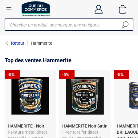
Retour
Hammerite
Top des ventes Hammerite
-5%
-5%
-5%
HAMMERITE - Noir
-
HAMMERITE Noir Satin
HAMMERIT
Peinture métal direct
- Peinture fer direct
BRI.LAQUE