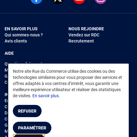
EN SAVOIR PLUS
NOUS REJOINDRE
Qui sommes-nous ?
Vendez sur RDC
Avis clients
Recrutement
AIDE
Questions fréquentes
Modes de règlements
Notre site Rue du Commerce utilise des cookies ou des
Garantie et retours
technologies similaires pour vous proposer des services et
Contacter Rue du Commerce
offres adaptés à vos centres d’intérêt, vous garantir une
meilleure expérience utilisateur et réaliser des statistiques
INFORMATIONS LÉGALES
RENDEZ-VOUS SUR L'APP
de visites.
En savoir plus.
Environnement
CGV
/
CGU Marketplace
REFUSER
Données personnelles
/
Cookies
Gérer mes cookies
PARAMÉTRER
Mentions légales