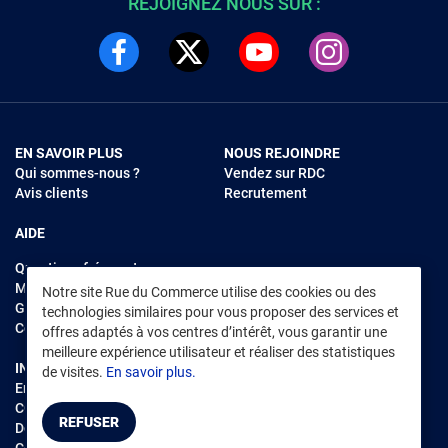
REJOIGNEZ NOUS SUR :
EN SAVOIR PLUS
NOUS REJOINDRE
Qui sommes-nous ?
Vendez sur RDC
Avis clients
Recrutement
AIDE
Questions fréquentes
Modes de règlements
Notre site Rue du Commerce utilise des cookies ou des
Garantie et retours
technologies similaires pour vous proposer des services et
Contacter Rue du Commerce
offres adaptés à vos centres d’intérêt, vous garantir une
meilleure expérience utilisateur et réaliser des statistiques
INFORMATIONS LÉGALES
RENDEZ-VOUS SUR L'APP
de visites.
En savoir plus.
Environnement
CGV
/
CGU Marketplace
REFUSER
Données personnelles
/