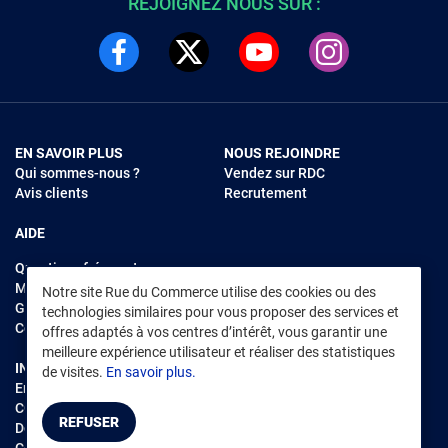
REJOIGNEZ NOUS SUR :
EN SAVOIR PLUS
NOUS REJOINDRE
Qui sommes-nous ?
Vendez sur RDC
Avis clients
Recrutement
AIDE
Questions fréquentes
Modes de règlements
Notre site Rue du Commerce utilise des cookies ou des
Garantie et retours
technologies similaires pour vous proposer des services et
Contacter Rue du Commerce
offres adaptés à vos centres d’intérêt, vous garantir une
meilleure expérience utilisateur et réaliser des statistiques
INFORMATIONS LÉGALES
RENDEZ-VOUS SUR L'APP
de visites.
En savoir plus.
Environnement
CGV
/
CGU Marketplace
REFUSER
Données personnelles
/