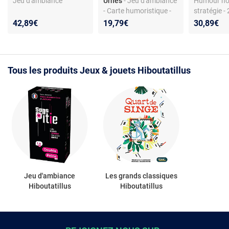
Jeu d'ambiance
Urnes
- Jeu d'ambiance
Humour noi
- Carte humoristique -
stratégie -
Pour tout public
- Dès 16 a
42,89€
19,79€
30,89€
Tous les produits Jeux & jouets Hiboutatillus
Jeu d'ambiance
Les grands classiques
Hiboutatillus
Hiboutatillus