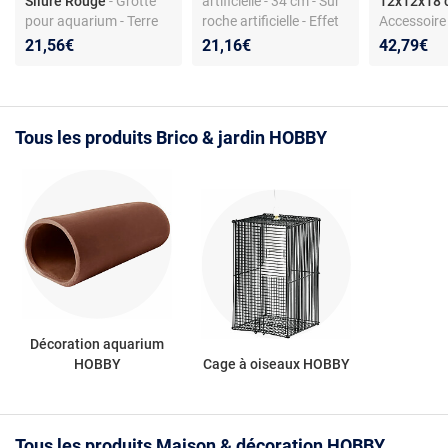
Silure Rouge
- Grotte
artificielle - 34 cm - Sur
12x12x18
pour aquarium - Terre
roche artificielle - Effet
Accessoire
cuite - Taille L -
trompe l'oeil pour
- Protectio
21,56€
21,16€
42,79€
Incubation et refuge
aquarium
pour radia
optimal
infrarouge
60W
Tous les produits Brico & jardin HOBBY
Décoration aquarium
HOBBY
Cage à oiseaux HOBBY
Tous les produits Maison & décoration HOBBY