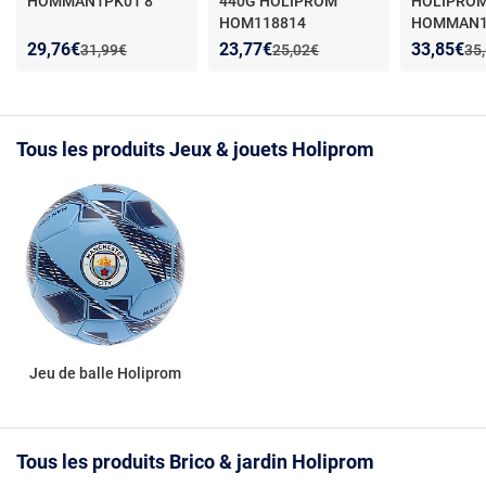
HOMMAN1PK01 8
440G HOLIPROM
HOLIPRO
HOM118814
HOMMAN1
Nouveau prix :
Réduction de :
Nouveau prix :
Réduction de :
Nouveau p
Réduction
29,76€
23,77€
33,85€
Ancien prix :
Ancien prix :
Anc
31,99€
25,02€
35
Tous les produits Jeux & jouets Holiprom
Jeu de balle Holiprom
Tous les produits Brico & jardin Holiprom