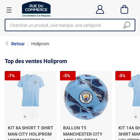
Retour
Holiprom
Top des ventes Holiprom
-7%
-5%
-5%
KIT 8A SHORT T SHIRT
BALLON T5
KIT 14A S
MAN CITY HOLIPROM
MANCHESTER CITY
SHIRT MA