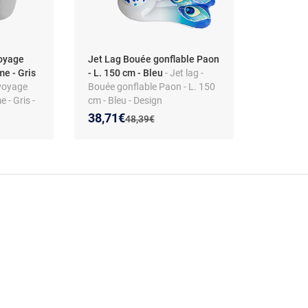
voyage
Jet Lag Bouée gonflable Paon
e - Gris
- L. 150 cm - Bleu
- Jet lag -
 voyage
Bouée gonflable Paon - L. 150
 - Gris -
cm - Bleu - Design
Nouveau prix :
Réduction de :
38,71€
Ancien prix :
48,39€