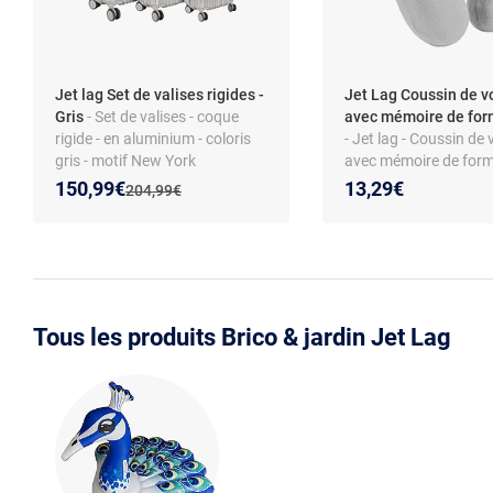
Jet lag Set de valises rigides -
Jet Lag Coussin de 
Gris
- Set de valises - coque
avec mémoire de form
rigide - en aluminium - coloris
- Jet lag - Coussin de
gris - motif New York
avec mémoire de forme
Design
Nouveau prix :
Réduction de :
150,99€
13,29€
Ancien prix :
204,99€
Tous les produits Brico & jardin Jet Lag